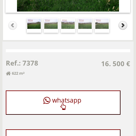
Ref.: 7378
16. 500 €
622 m²
whatsapp