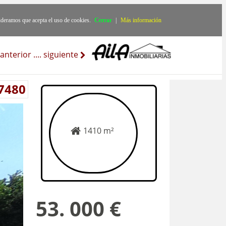
ideramos que acepta el uso de cookies.
Cerrar
|
Más información
anterior
..
..
siguiente
 7480
1410 m²
53. 000 €