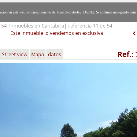
egación en esta web, en cumplimiento del Real Decreto-ley 13/2012. Si continúa navegando cons
54 Inmuebles en Cantabria| referencia 11 de 54
Este inmueble lo vendemos en exclusiva
Ref.:
Street view
Mapa
datos