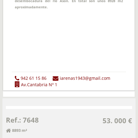
desembocadura del rio Asón. En total son unos 8928 m2
aproximadamente.
942 61 15 86
iarenas1943@gmail.com
Av.Cantabria Nº 1
Ref.: 7648
53. 000 €
8893 m²