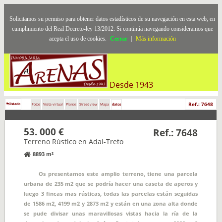
Solicitamos su permiso para obtener datos estadísticos de su navegación en esta web, en
cumplimiento del Real Decreto-ley 13/2012. Si continúa navegando consideramos que
acepta el uso de cookies.
Cerrar
|
Más información
Desde 1943
Ref.: 7648
listado
Fotos
Visita virtual
Planos
Street view
Mapa
datos
53. 000 €
Ref.: 7648
Terreno Rústico en Adal-Treto
8893 m²
Os presentamos este amplio terreno, tiene una parcela
urbana de 235 m2 que se podría hacer una caseta de aperos y
luego 3 fincas mas rústicas, todas las parcelas están seguidas
de 1586 m2, 4199 m2 y 2873 m2 y están en una zona alta donde
se pude divisar unas maravillosas vistas hacia la ría de la