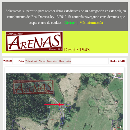
Solicitamos su permiso para obtener datos estadísticos de su navegación en esta web, en
cumplimiento del Real Decreto-ley 13/2012. Si continúa navegando consideramos que
acepta el uso de cookies.
Cerrar
|
Más información
Desde 1943
Ref.: 7648
listado
Fotos
Visita virtual
Planos
Street view
Mapa
datos