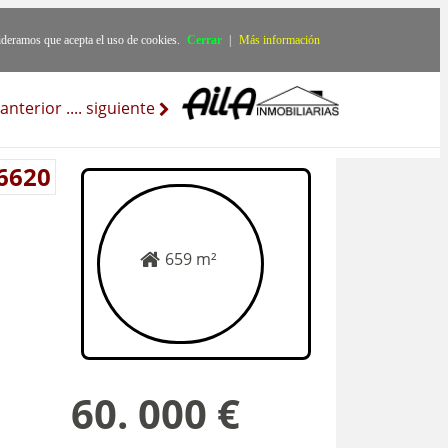
ideramos que acepta el uso de cookies.
Cerrar
|
Más información
anterior
..
..
siguiente
 6620
659 m²
60. 000 €