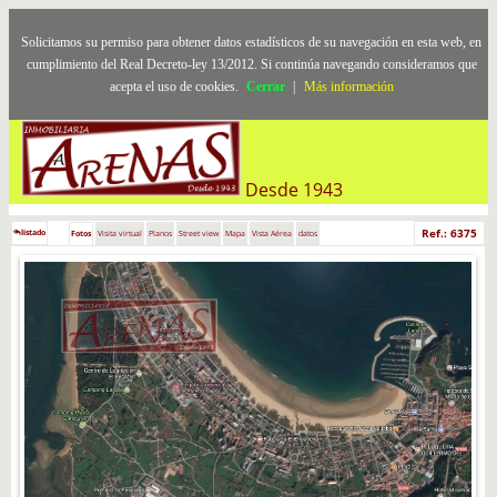
Solicitamos su permiso para obtener datos estadísticos de su navegación en esta web, en
cumplimiento del Real Decreto-ley 13/2012. Si continúa navegando consideramos que
acepta el uso de cookies.
Cerrar
|
Más información
Desde 1943
Ref.: 6375
listado
Fotos
Visita virtual
Planos
Street view
Mapa
Vista Aérea
datos