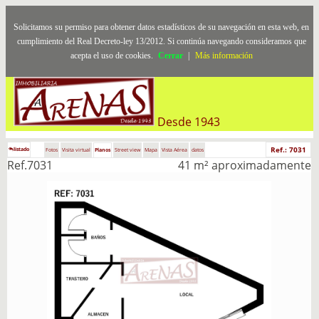
Solicitamos su permiso para obtener datos estadísticos de su navegación en esta web, en
cumplimiento del Real Decreto-ley 13/2012. Si continúa navegando consideramos que
acepta el uso de cookies.
Cerrar
|
Más información
Desde 1943
Ref.: 7031
listado
Fotos
Visita virtual
Planos
Street view
Mapa
Vista Aérea
datos
Ref.7031
41 m² aproximadamente