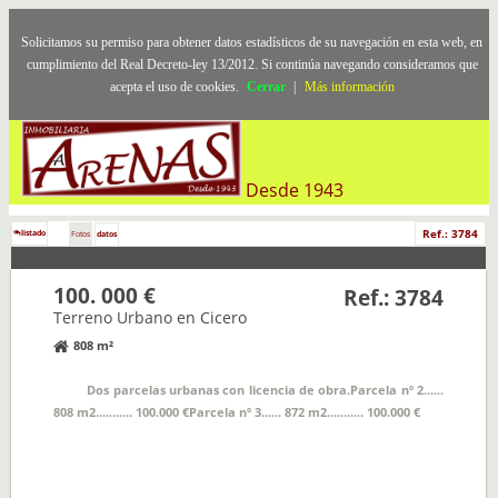
Solicitamos su permiso para obtener datos estadísticos de su navegación en esta web, en
cumplimiento del Real Decreto-ley 13/2012. Si continúa navegando consideramos que
acepta el uso de cookies.
Cerrar
|
Más información
Desde 1943
Ref.: 3784
listado
Fotos
datos
100. 000 €
Ref.: 3784
Terreno Urbano en Cicero
808 m²
Dos parcelas urbanas con licencia de obra.Parcela nº 2......
808 m2........... 100.000 €Parcela nº 3...... 872 m2........... 100.000 €