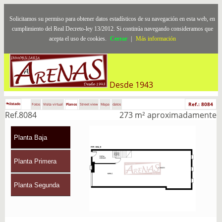
Solicitamos su permiso para obtener datos estadísticos de su navegación en esta web, en
cumplimiento del Real Decreto-ley 13/2012. Si continúa navegando consideramos que
acepta el uso de cookies.
Cerrar
|
Más información
Desde 1943
Ref.: 8084
listado
Fotos
Visita virtual
Planos
Street view
Mapa
datos
Ref.8084
273 m² aproximadamente
Planta Baja
Planta Primera
Planta Segunda