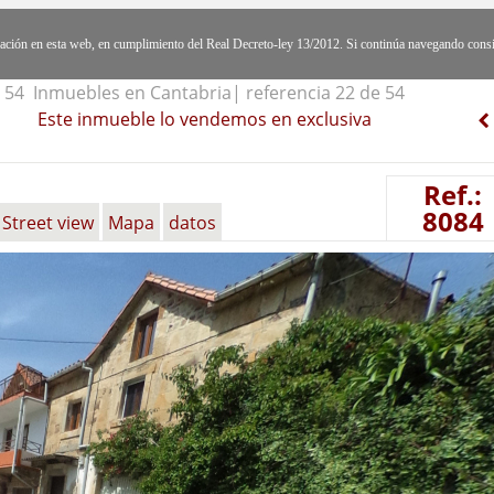
egación en esta web, en cumplimiento del Real Decreto-ley 13/2012. Si continúa navegando cons
54 Inmuebles en Cantabria| referencia 22 de 54
Este inmueble lo vendemos en exclusiva
Ref.:
8084
Street view
Mapa
datos