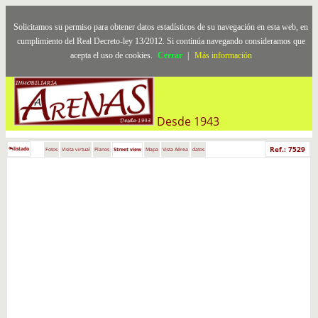
Solicitamos su permiso para obtener datos estadísticos de su navegación en esta web, en
cumplimiento del Real Decreto-ley 13/2012. Si continúa navegando consideramos que
acepta el uso de cookies.
Cerrar
|
Más información
Desde 1943
Ref.: 7529
listado
Fotos
Visita virtual
Planos
Street view
Mapa
Vista Aérea
datos