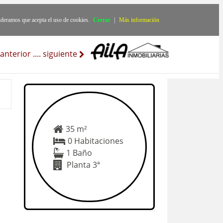
ideramos que acepta el uso de cookies.
Cerrar
|
Más información
anterior
..
..
siguiente
35 m²
0 Habitaciones
1 Baño
Planta 3ª