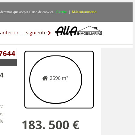
ideramos que acepta el uso de cookies.
Cerrar
|
Más información
anterior
..
..
siguiente
 7644
44
2596 m²
ra
os
183. 500 €
de