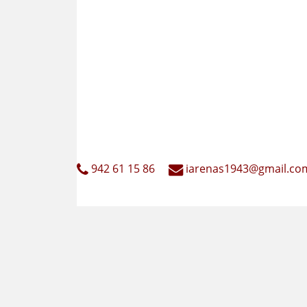
942 61 15 86
iarenas1943@gmail.co