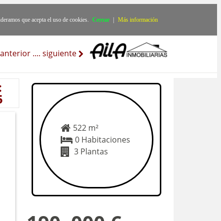
ideramos que acepta el uso de cookies.
Cerrar
|
Más información
anterior
..
..
siguiente
:
5
522 m²
0 Habitaciones
3 Plantas