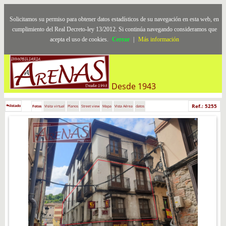
Solicitamos su permiso para obtener datos estadísticos de su navegación en esta web, en
cumplimiento del Real Decreto-ley 13/2012. Si continúa navegando consideramos que
acepta el uso de cookies.
Cerrar
|
Más información
Desde 1943
Ref.: 5255
listado
Fotos
Visita virtual
Planos
Street view
Mapa
Vista Aérea
datos