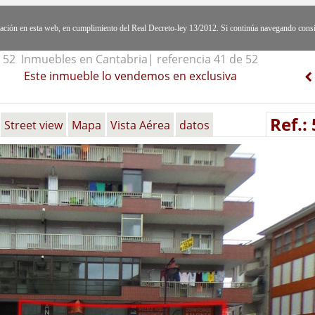
egación en esta web, en cumplimiento del Real Decreto-ley 13/2012. Si continúa navegando cons
52 Inmuebles en Cantabria| referencia 41 de 52
Este inmueble lo vendemos en exclusiva
Ref.:
Street view
Mapa
Vista Aérea
datos