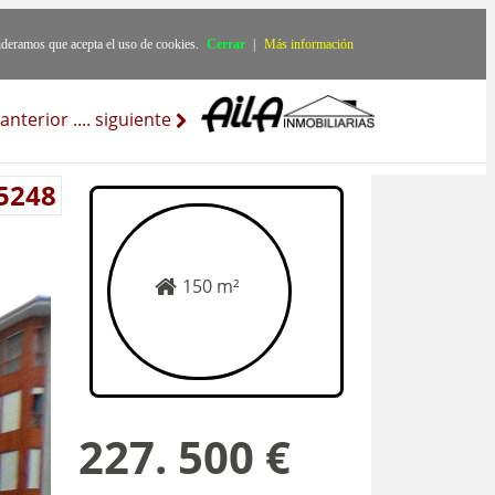
ideramos que acepta el uso de cookies.
Cerrar
|
Más información
anterior
..
..
siguiente
 5248
150 m²
227. 500 €