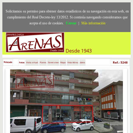
Solicitamos su permiso para obtener datos estadísticos de su navegación en esta web, en
cumplimiento del Real Decreto-ley 13/2012. Si continúa navegando consideramos que
acepta el uso de cookies.
Cerrar
|
Más información
Desde 1943
Ref.: 5248
listado
Fotos
Visita virtual
Planos
Street view
Mapa
Vista Aérea
datos