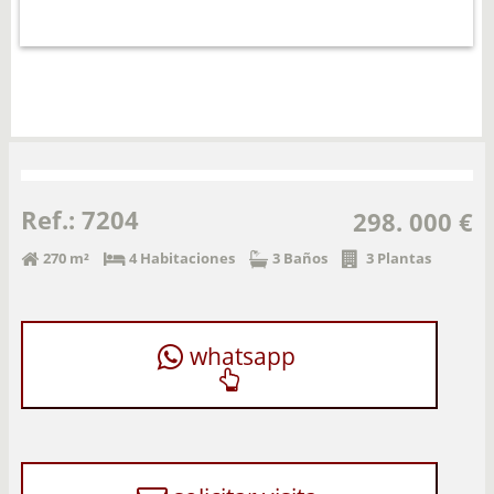
Ref.: 7204
298. 000 €
270 m²
4 Habitaciones
3 Baños
3 Plantas
whatsapp