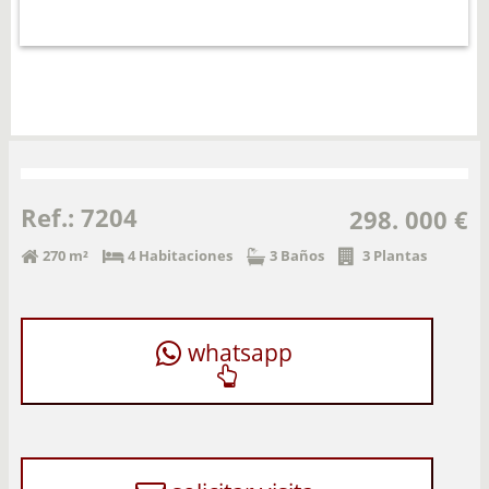
Ref.: 7204
298. 000 €
270 m²
4 Habitaciones
3 Baños
3 Plantas
whatsapp