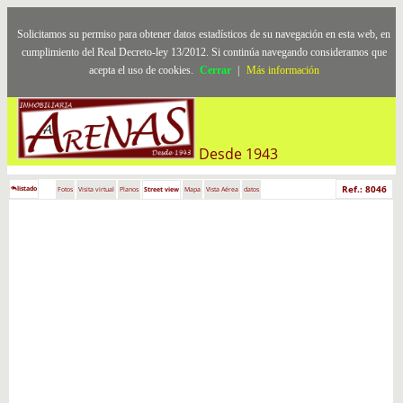
Solicitamos su permiso para obtener datos estadísticos de su navegación en esta web, en
cumplimiento del Real Decreto-ley 13/2012. Si continúa navegando consideramos que
acepta el uso de cookies.
Cerrar
|
Más información
Desde 1943
Ref.: 8046
listado
Fotos
Visita virtual
Planos
Street view
Mapa
Vista Aérea
datos