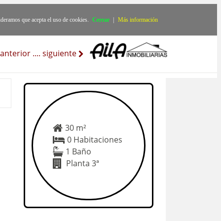
ideramos que acepta el uso de cookies.
Cerrar
|
Más información
anterior
..
..
siguiente
30 m²
0 Habitaciones
1 Baño
Planta 3ª