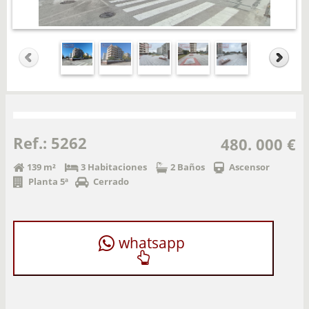
Ref.: 5262
480. 000 €
139 m²
3 Habitaciones
2 Baños
Ascensor
Planta 5ª
Cerrado
whatsapp