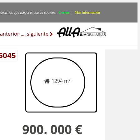
ideramos que acepta el uso de cookies.
Cerrar
|
Más información
anterior
..
..
siguiente
 6045
1294 m²
900. 000 €