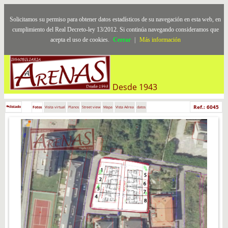
Solicitamos su permiso para obtener datos estadísticos de su navegación en esta web, en
cumplimiento del Real Decreto-ley 13/2012. Si continúa navegando consideramos que
acepta el uso de cookies.
Cerrar
|
Más información
Desde 1943
Ref.: 6045
listado
Fotos
Visita virtual
Planos
Street view
Mapa
Vista Aérea
datos